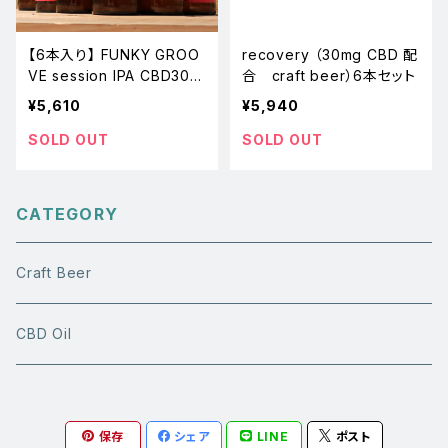
【6本入り】 FUNKY GROO
recovery （30mg CBD 配
VE session IPA CBD30m
合 craft beer）6本セット
g 【6本入り】
¥5,610
¥5,940
SOLD OUT
SOLD OUT
CATEGORY
Craft Beer
CBD Oil
保存
シェア
LINE
ポスト